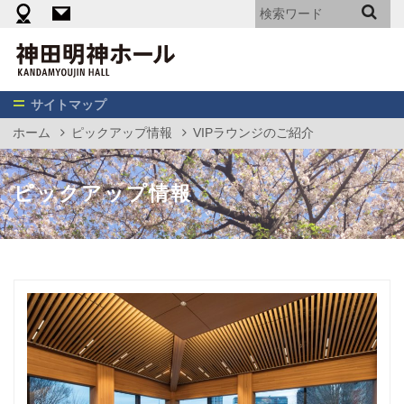
機材・備品・設備リスト
料金表（エンターテイメント向け）
神
田
明
神
サイトマップ
ホ
ホーム
ピックアップ情報
VIPラウンジのご紹介
ー
ル
ピックアップ情報