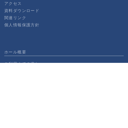
アクセス
資料ダウンロード
関連リンク
個人情報保護方針
ホール概要
ご利用までの流れ
使用規約
機材・備品・設備リスト
料金表（ビジネス向け）
神田明神ホール360ビュー
エンターテイメント