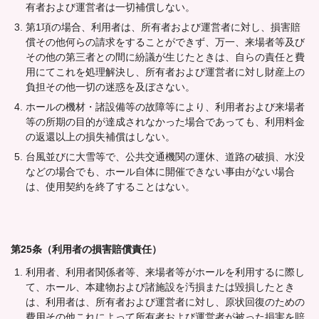
有者および運営者は一切補償しない。
第1項の場合、利用者は、所有者および運営者に対し、損害賠
償その他何らの請求をすることができず、万一、来場者等及び
その他の第三者との間に紛議が生じたときは、自らの責任と費
用にてこれを処理解決し、所有者および運営者に対し財産上の
負担その他一切の迷惑を及ぼさない。
ホールの機材・諸設備等の故障等により、利用者および来場者
等の所期の目的が達成されなかった場合であっても、利用料金
の返還以上の損失補償はしない。
台風並びに大雪等で、公共交通機関の運休、道路の破損、水没
などの場合でも、ホール自体に開催できない事由がない場合
は、使用契約を終了することはない。
第25条（利用者の損害賠償責任）
利用者、利用者関係者等、来場者等がホールを利用するに際し
て、ホール、本建物および諸施設を汚損または毀損したとき
は、利用者は、所有者および運営者に対し、原状回復のための
費用その他これによって所有者および運営者が被った損害を賠