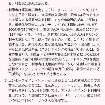
る。料金表は別紙に定める。
利用者は運営者の指定する方法によって、1ドリンク制（ドリ
ンクを用意・販売し、来場者は入場の際に最低1杯分のドリン
クを購入する必要がある制度。）を＠600円(税込)にて実施す
る。最低保証料金はスタンディングでの利用の場合、来場者
300名分(18万円)とし、着席での利用の場合、来場者200名分
(12万円)とする。ただし、運営者が認めた場合のみ1ドリンク
制を実施しなくても使用できるものとする。1ドリンク制を実
施する場合、来場者の人数が最低保証料金分を下回る際は、利
用者は最低保証料金（スタンディングの場合18万円[税込]、着
席の場合12万円[税込]）と＠600円(税込)×来場者数との差額分
を開催終了後15日以内に運営者に支払う。1ドリンク制を実施
しない場合は、利用者は使用契約締結日から15日以内に最低保
証料金（スタンディングの場合18万円[税込]、着席の場合12万
円[税込]）をあらかじめ支払う事とする。
エンターテイメント利用、かつ連続２日以上の利用の場合で運
営者が認めた場合には、仕込み日、リハーサル日、撤去日等の
本番行為を行わない日に関しては、エンターテイメント利用料
金は同等で、１開催につき仕込み日・リハーサル日、撤去日の
いづれか１日の１ドリンク制を免除する。