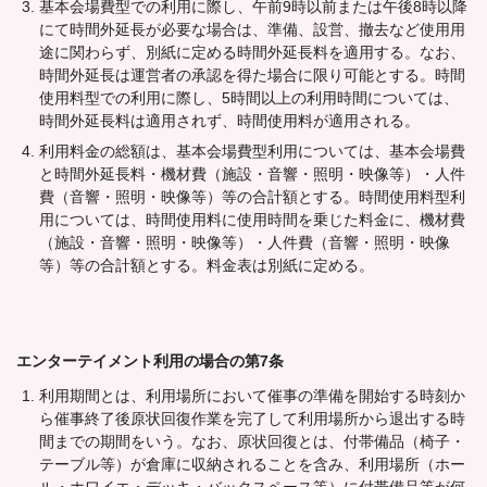
基本会場費型での利用に際し、午前9時以前または午後8時以降
にて時間外延長が必要な場合は、準備、設営、撤去など使用用
途に関わらず、別紙に定める時間外延長料を適用する。なお、
時間外延長は運営者の承認を得た場合に限り可能とする。時間
使用料型での利用に際し、5時間以上の利用時間については、
時間外延長料は適用されず、時間使用料が適用される。
利用料金の総額は、基本会場費型利用については、基本会場費
と時間外延長料・機材費（施設・音響・照明・映像等）・人件
費（音響・照明・映像等）等の合計額とする。時間使用料型利
用については、時間使用料に使用時間を乗じた料金に、機材費
（施設・音響・照明・映像等）・人件費（音響・照明・映像
等）等の合計額とする。料金表は別紙に定める。
エンターテイメント利用の場合の第7条
利用期間とは、利用場所において催事の準備を開始する時刻か
ら催事終了後原状回復作業を完了して利用場所から退出する時
間までの期間をいう。なお、原状回復とは、付帯備品（椅子・
テーブル等）が倉庫に収納されることを含み、利用場所（ホー