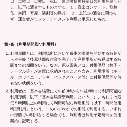
日・土曜日・日曜日・祝日・運営者使用特定日の利用を原則と
し、以下に適合するものとする。１．音楽コンサート、歌舞
伎、舞踊、寄席、演劇等の興行。 ２．上記1の適合に関わら
ず、運営者がエンターテイメント利用と承認したもの。
第7条（利用期間及び利用料）
利用期間とは、利用場所において催事の準備を開始する時刻か
ら催事終了後原状回復作業を完了して利用場所から退出する時
間までの期間をいう。なお、原状回復とは、付帯備品（椅子・
テーブル等）が倉庫に収納されることを含み、利用場所（ホー
ル・ホワイエ・デッキ・バックスペース等）に付帯備品等が何
もない状態をいう。
利用者は、基本会場費にて午前9時から午後8時まで利用可能な
利用形態（以下「基本会場費型利用」という。）、もしくは最
低５時間以上の利用にて利用可能な利用形態（以下「時間使用
料型利用」という。）のいずれかでの形態で利用する。いずれ
の形態での利用をする場合でも、利用者は利用予定時間を使用
契約に記載する。