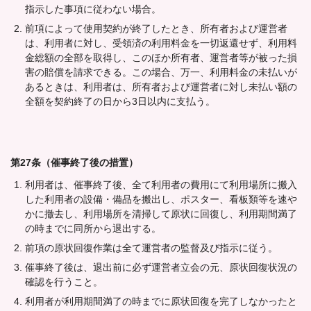
指示した事項に従わない場合。
前項によって使用契約が終了したとき、所有者および運営者
は、利用者に対し、受領済の利用料金を一切返還せず、利用料
金総額の全部を取得し、このほか所有者、運営者等が被った損
害の賠償を請求できる。この場合、万一、利用料金の未払いが
あるときは、利用者は、所有者および運営者に対し未払い額の
全額を契約終了の日から3日以内に支払う。
第27条（催事終了後の措置）
利用者は、催事終了後、全て利用者の費用にて利用場所に搬入
した利用者の設備・備品を搬出し、ポスター、看板類等を速や
かに撤去し、利用場所を清掃して原状に回復し、利用期間満了
の時までに同所から退出する。
前項の原状回復作業は全て運営者の監督及び指示に従う。
催事終了後は、退出前に必ず運営者立会の元、原状回復状況の
確認を行うこと。
利用者が利用期間満了の時までに原状回復を完了しなかったと