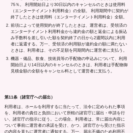
75％。 利用開始日より30日以内のキャンセルのときは使用料
（エンターテイメント利用料金）の全額。 利用期間中に契約が
終了したときは使用料（エンターテイメント利用料金）全額。
前項によって使用契約が終了したときは、運営者は、受領済の
エンターテイメント利用料金から違約金の額と返金による振込
み手数料を差し引いた額を契約終了の日から2週間以内に利用
者に返還する。万一、受領済の利用額が違約金の額に満たない
ときは、利用者は、その不足額を同期間内に運営者に支払う。
機器・備品、飲食、技術員等の手配物の申込みについて、利用
開始日より14日以内のキャンセルのときは、利用者は手配物御
見積金額の全額をキャンセル料として運営者に支払う。
第11条（諸官庁への届出）
利用者は、ホールを利用するに当たって、法令に定められた事項
を、利用者の責任と負担において所轄の諸官庁に届出・申請を行
い、諸官庁の指示に従う。この場合、利用者は、常に届出内容に
ついて事前に運営者の承諾を受け、かつ、諸官庁から受けた指示
の内容を直ちに運営者に通知する。万一、届出不備のため利用不