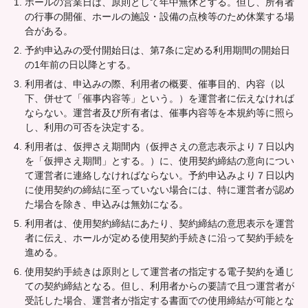
ホールの営業日は、原則として年中無休とする。但し、所有者
の行事の開催、ホールの施設・設備の点検等のため休業する場
合がある。
予約申込みの受付開始日は、第7条に定める利用期間の開始日
の1年前の日以降とする。
利用者は、申込みの際、利用者の概要、催事目的、内容（以
下、併せて「催事内容等」という。）を運営者に伝えなければ
ならない。運営者及び所有者は、催事内容等を本規約等に照ら
し、利用の可否を決定する。
利用者は、仮押さえ期間内（仮押さえの意志表示より７日以内
を「仮押さえ期間」とする。）に、使用契約締結の意向につい
て運営者に連絡しなければならない。予約申込みより７日以内
に使用契約の締結に至っていない場合には、特に運営者が認め
た場合を除き、申込みは無効になる。
利用者は、使用契約締結にあたり、契約締結の意思表示を運営
者に伝え、ホールが定める使用契約手続きに沿って契約手続を
進める。
使用契約手続きは原則として運営者の指定する電子契約を通じ
ての契約締結となる。但し、利用者からの要請で且つ運営者が
受託した場合、運営者が指定する書面での使用締結が可能とな