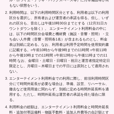
ル・ホワイエ・デッキ・バックスペース等）に付帯備品等が何
もない状態をいう。
利用時間は、以下の利用時間区分とする。利用者は以下の利用
区分を選択し、所有者および運営者の承諾を得る。但し、いず
れの区分も、音出しは午後10時30分までとする（12月31日カ
ウントダウンを除く）。 エンターテイメント利用料金の中に
は、以下の時間区分会場費と機材費（施設・音響・照明）・立
ち会い人件費（音響・照明各1名）が含まれるものとし、料金
表は別紙に定める。なお、利用者は利用予定時間を使用契約書
に記載する。○午前10時から午後9時までの11時間 ○午前11時
から午後10時までの11時間 ○午前12時から午後11時までの11
時間 なお、金曜日・土曜日・日曜日・祝日と運営者指定特定日
限定とし、月曜日～木曜日までの平日には原則として適用され
ない。
エンターテイメント利用料金での利用に際し、前項利用時間区
分にて時間外延長が必要な場合は、準備、設営、リハーサル、
撤去など使用用途に関わらず、別紙に定める時間外延長料を適
用する。ただし、時間外延長は運営者の承認を得た場合に限
る。
利用料金の総額は、エンターテイメント利用料金と時間外延長
料・追加付帯設備料・物販手数料・追加人件費等の合計額とす