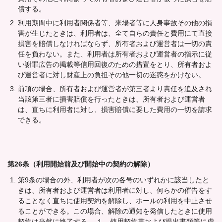
償する。
利用期間中に利用者関係者等、来場者等に人身事故その他の損
害が生じたときは、利用者は、全て自らの責任と費用にて直接
損害を賠償しなければならず、所有者および運営者は一切の責
任を負わない。また、利用者は所有者および運営者の指示に従
い謝罪広告の掲載等信用回復のための措置をとり、所有者およ
び運営者に対し財産上の負担その他一切の迷惑をかけない。
前項の場合、所有者および運営者が第三者より責任を追及され
当該第三者に損害賠償を行ったときは、所有者および運営者
は、直ちに利用者に対し、損害賠償に要した費用の一切を請求
できる。
第26条（利用開始前及び開始中の契約の解除）
第9条の場合の外、利用者が次の各号のいずれかに該当したと
きは、所有者および運営者は利用者に対し、何らかの催告をす
ることなく直ちに使用契約を解除し、ホールの利用を中止させ
ることができる。この場合、解除の通知を発信したときに使用
契約は当然に終了する。 １．使用契約書および提出書類等に虚