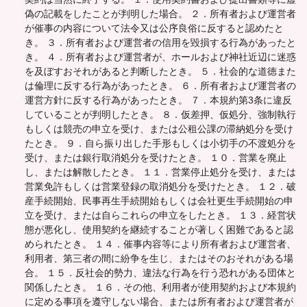
偽の記載をしたことが判明した場合。 ２．所有者および運営者
が催事の内容について法令又は公序良俗に反すると認めたと
き。 ３．所有者および運営者の信用を毀損する行為があったと
き。 ４．所有者および運営者が、ホールおよび神社近辺に迷惑
を及ぼすおそれがあると判断したとき。 ５．社会的な道徳また
は倫理に反する行為があったとき。 ６．所有者および運営者の
運営方針に反する行為があったとき。 ７．本規約第3条に違反
していることが判明したとき。 ８．仮差押、仮処分、強制執行
もしくは競売の申立を受け、または公租公課の滞納処分を受け
たとき。 ９．自ら振り出した手形もしくは小切手の不渡処分を
受け、または銀行取消処分を受けたとき。 １０．営業を廃止
し、または解散したとき。 １１．営業停止処分を受け、または
営業免許もしくは営業登録の取消処分を受けたとき。 １２．破
産手続開始、民事再生手続開始もしくは会社更生手続開始の申
立を受け、または自らこれらの申立をしたとき。 １３．経営状
態が悪化し、使用契約を継続することが著しく困難であると認
められたとき。 １４．催事内容等により所有者および運営者、
利用者、第三者の間に紛争を生じ、またはそのおそれがある場
合。 １５．反社会的勢力、違法な行為を行う恐れがある団体と
関係したとき。 １６．その他、利用者が使用契約および本規約
に定める事項を遵守しない場合、または所有者および運営者が