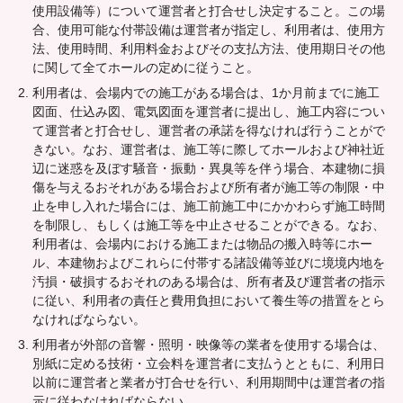
使用設備等）について運営者と打合せし決定すること。この場
合、使用可能な付帯設備は運営者が指定し、利用者は、使用方
法、使用時間、利用料金およびその支払方法、使用期日その他
に関して全てホールの定めに従うこと。
利用者は、会場内での施工がある場合は、1か月前までに施工
図面、仕込み図、電気図面を運営者に提出し、施工内容につい
て運営者と打合せし、運営者の承諾を得なければ行うことがで
きない。なお、運営者は、施工等に際してホールおよび神社近
辺に迷惑を及ぼす騒音・振動・異臭等を伴う場合、本建物に損
傷を与えるおそれがある場合および所有者が施工等の制限・中
止を申し入れた場合には、施工前施工中にかかわらず施工時間
を制限し、もしくは施工等を中止させることができる。なお、
利用者は、会場内における施工または物品の搬入時等にホー
ル、本建物およびこれらに付帯する諸設備等並びに境境内地を
汚損・破損するおそれのある場合は、所有者及び運営者の指示
に従い、利用者の責任と費用負担において養生等の措置をとら
なければならない。
利用者が外部の音響・照明・映像等の業者を使用する場合は、
別紙に定める技術・立会料を運営者に支払うとともに、利用日
以前に運営者と業者が打合せを行い、利用期間中は運営者の指
示に従わなければならない。