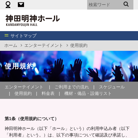
機材・備品・設備リスト
料金表（エンターテイメント向け）
神
田
明
神
サイトマップ
ホ
ホーム
エンターテイメント
使用規約
ー
ル
使用規約
エンターテイメント
ご利用までの流れ
スケジュール
使用規約
料金表
機材・備品・設備リスト
第1条（使用規約について）
神田明神ホール（以下「ホール」という）の利用申込み者（以下
「利用者」という。）は、以下の事項について確認及び承諾し、