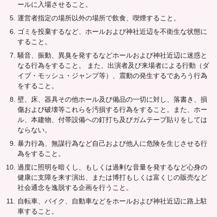
ールに入場させること。
運営者指定の場所以外の場所で飲食、喫煙すること。
ゴミを投棄するなど、ホールおよび神社近辺を不衛生な状態に
すること。
騒音、振動、異臭を発するなどホールおよび神社近辺に迷惑と
なる行為をすること。 また、出演者及び来場者による行動（ダ
イブ・モッシュ・ジャンプ等）、震動の発生するであろう行為
をすること。
壁、床、器具その他ホール及び備品の一切に対し、落書き、損
傷および破壊等これらを汚損する行為をすること。また、ホー
ル、本建物、付帯設備への釘打ち及びガムテープ貼りをしては
ならない。
暴力行為、無謀行為など自己および他人に危険を生じさせる行
為をすること。
過度に照明を暗くし、もしくは過剰な音量を発するなど心身の
健康に支障を来す演出、または博打もしくは富くじの販売など
社会通念を逸脱する企画を行うこと。
自転車、バイク、自動車などをホールおよび神社近辺に路上駐
車すること。