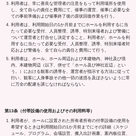
利用者は、常に善良な管理者の注意をもって利用場所を使用
し、全て自らの責任と費用にて、催事の運営、催事に必要な全
ての事前準備および催事終了後の原状回復作業を行う。
利用者は、利用開始日の1か月前までにホールを利用するに当
たって必要な受付、人員整理、誘導、特別来場者および警備に
ついて運営者と打合せし決定すること。利用者が、ホールを利
用するに当たって必要な受付、人員整理、誘導、特別来場者対
応および警備を、全て自らの責任と費用にて行う。
利用者は、ホール、ホール周辺および本建物内、神社及び境
内、本建物周辺（以下、併せて「ホール及び神社近辺」とい
う。）における観客の誘導を、運営者が指示する方法に従って
行い、観客に人身事故その他一切の迷惑を及ぼさないように常
に万全の配慮を講じなければならない。
第13条（付帯設備の使用およびその利用料等）
利用者が、ホールに設置された所有者所有の付帯設備の使用を
希望するときは利用開始日の1か月前までにその詳細（スケジ
ュール、プログラム、会場設営、搬入出計画書、案内板位置、