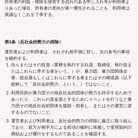
所有者の利益・権限を侵害する恐れのある申し入れ等が利用者よ
りあった場合、所有者の意向が第一優先されることを、利用者は
異議なくこれを了承する。
第3条（反社会的勢力の排除）
運営者および利用者は、それぞれ相手側に対し、次の各号の事項
を確約する。
自らまたはその役員（業務を執行する社員、取締役、執行役ま
たはこれらに準ずる者をいう。）が、暴力団、暴力団関係企
業、総会屋もしくはこれらに準ずる者またはその構成員（以下
総称して「反社会的勢力」という。）ではないこと。
利用目的が暴力団その他反社会的団体の勢力を誇示するためで
あったり、これらの資金源とするためにイベントを行うなど暴
力団その他反社会的団体を援助・助長し、またはその運営に資
するものでないこと。
運営者および利用者は、反社会的勢力の排除に厳正に取り組ん
でおり、双方が相手方による前項の確約に依拠して使用契約の
締結および履行をするものであることを確認する。