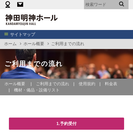
機材・備品・設備リスト
料金表（エンターテイメント向け）
神
田
明
神
サイトマップ
ホ
ホーム
ホール概要
ご利用までの流れ
ー
ル
ご利用までの流れ
ホール概要
ご利用までの流れ
使用規約
料金表
機材・備品・設備リスト
1.予約受付