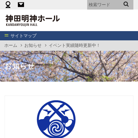
機材・備品・設備リスト
料金表（エンターテイメント向け）
神
田
明
神
サイトマップ
ホ
ホーム
お知らせ
イベント実績随時更新中！
ー
ル
お知らせ