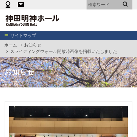
機材・備品・設備リスト
料金表（エンターテイメント向け）
神
田
明
神
サイトマップ
ホ
ホーム
お知らせ
ー
スライディングウォール開放時画像を掲載いたしました
ル
お知らせ