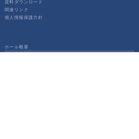
資料ダウンロード
関連リンク
個人情報保護方針
ホール概要
ご利用までの流れ
使用規約
機材・備品・設備リスト
料金表（ビジネス向け）
神田明神ホール360ビュー
エンターテイメント
ご利用までの流れ