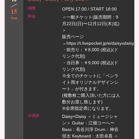
OPEN 17:00 / START 18:00
15
＜一般チケット(販売期間：9
Sun
月22日(日)〜12月12日(木)迄)
＞
販売ページ
→https://t.livepocket.jp/e/daisyxdaisy
・前売り：￥8,000 (税込)(ド
リンク代別)
・当日券：￥9,000 (税込)(ド
リンク代別)
※全てのチケットに「ペンラ
イト用オリジナルデザインシ
ート」が付きます。
(複数枚ご購入頂いた方には人
数分お渡し致します)
※全席指定席になります。
Daisy×Daisy ＜ミュージシャ
ン＞ Guitar：江畑コーへー
Bass：長谷川淳 Drum：神谷
頌太 Keyboard：太田卓真 ＜