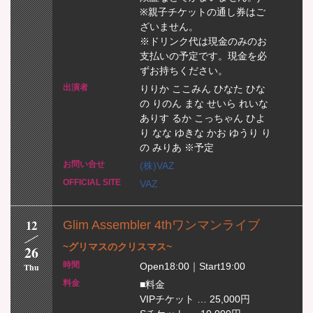
※親子チケットの通し券はご
ざいません。
※ドリンク代は現金のみのお
支払いの予定です。現金を必
ずお持ちください。
りりか ここみん ひなた ひな
の りのん まな せいら れいな
ありす るか こっちゃん ひよ
り なな ゆきな かお ゆうり り
の みりあ ※予定
(株)VAZ
VAZ
12
Glim Assembler 4thワンマンライブ
~グリマスのクリスマス~
26
Open18:00｜Start19:00
Thu
■料金
VIPチケット … 25,000円