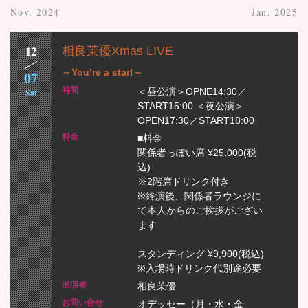
Nov. 2024
Jan. 2025
12
相良茉優Xmas LIVE
～You’re a star!～
07
＜昼公演＞OPNE14:30／
Sat
START15:00 ＜夜公演＞
OPEN17:30／START18:00
■料金
関係者っぽい席 ¥25,000(税
込)
※2階席ドリンク付き
※終演後、関係者ラウンジに
て本人からのご挨拶がござい
ます
スタンディング ¥9,900(税込)
※入場時ドリンク代別途必要
相良茉優
オデッセー（月・水・金