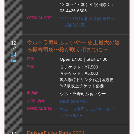
13:00～17:00）※祝日除く：
03-4426-6303
12/7・12/15 相良茉優 単独ラ
イブ開催決定！
12
ウルトラ寿司ふぁいやー 史上最大の廻
る極寿司炎〜桜が咲く頃までに〜
14
Open 17:00｜Start 17:30
Sat
Ｓチケット：¥7,500
Ａチケット：¥5,000
※入場時ドリンク代別途必要
※3歳以上チケット必要
ウルトラ寿司ふぁいやー
DISK GARAGE
ウルトラ寿司ふぁいやーオフ
ィシャルHP
12
Daisy×Daisy Party 2024