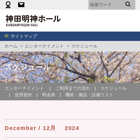
機材・備品・設備リスト
料金表（エンターテイメント向け）
神
田
明
神
サイトマップ
ホ
ホーム
エンターテイメント
スケジュール
ー
ル
スケジュール
エンターテイメント
ご利用までの流れ
スケジュール
使用規約
料金表
機材・備品・設備リスト
December / 12月
2024