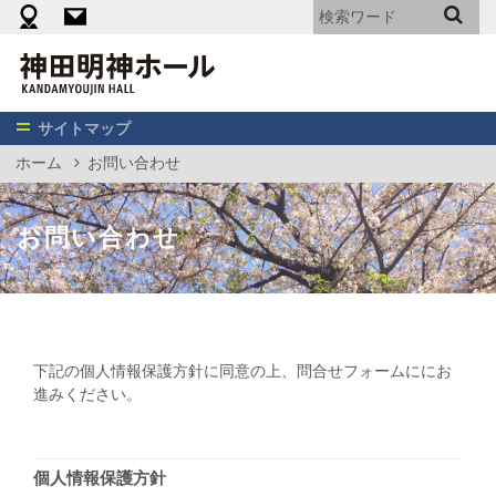
機材・備品・設備リスト
料金表（エンターテイメント向け）
神
田
明
神
サイトマップ
ホ
ホーム
お問い合わせ
ー
ル
お問い合わせ
下記の個人情報保護方針に同意の上、問合せフォームににお
進みください。
個人情報保護方針