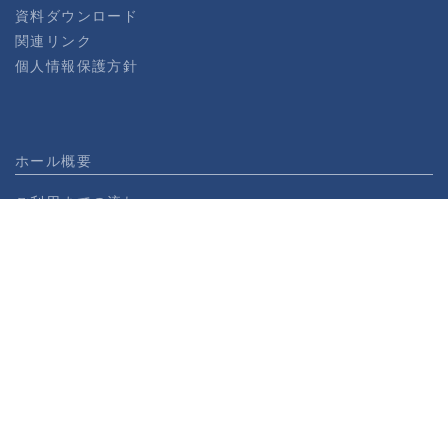
資料ダウンロード
関連リンク
個人情報保護方針
ホール概要
ご利用までの流れ
使用規約
機材・備品・設備リスト
料金表（ビジネス向け）
神田明神ホール360ビュー
エンターテイメント
ご利用までの流れ